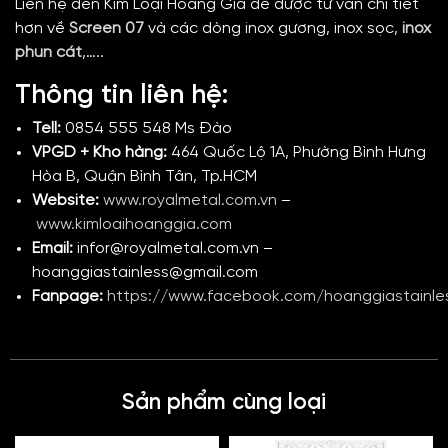
Liên hệ đến Kim Loại Hoàng Gia để được tư vấn chi tiết
hơn về
Screen 07
và các dòng inox gương, inox sọc,
inox
phun cát
,…..
Thông tin liên hệ:
Tell:
0854 555 548 Ms Đào
VPGD + Kho hàng:
464 Quốc Lộ 1A, Phường Bình Hưng
Hòa B, Quận Bình Tân, Tp.HCM
Website:
www.royalmetal.com.vn
–
www.kimloaihoanggia.com
Email:
infor@royalmetal.com.vn –
hoanggiastainless@gmail.com
Fanpage:
https://www.facebook.com/hoanggiastainle
Sản phẩm cùng loại