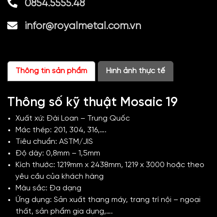
0854.5555.48
infor@royalmetal.com.vn
Thông tin sản phẩm
Hình ảnh thực tế
Thông số kỹ thuật Mosaic 19
Xuất xứ: Đài Loan – Trung Quốc
Mác thép: 201, 304, 316,….
Tiêu chuẩn: ASTM/JIS
Độ dày: 0,8mm – 1,5mm
Kích thước: 1219mm x 2438mm, 1219 x 3000 hoặc theo
yêu cầu của khách hàng
Màu sắc: Đa dạng
Ứng dụng: Sản xuất thang máy, trang trí nội – ngoại
thất, sản phẩm gia dụng,….