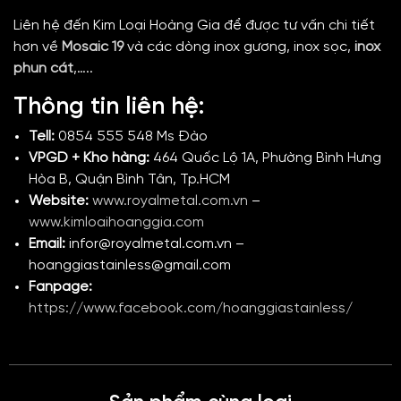
Liên hệ đến Kim Loại Hoàng Gia để được tư vấn chi tiết
hơn về
Mosaic 19
và các dòng inox gương,
inox sọc,
inox
phun cát
,…..
Thông tin liên hệ:
Tell:
0854 555 548 Ms Đào
VPGD + Kho hàng:
464 Quốc Lộ 1A, Phường Bình Hưng
Hòa B, Quận Bình Tân, Tp.HCM
Website:
www.royalmetal.com.vn
–
www.kimloaihoanggia.com
Email:
infor@royalmetal.com.vn –
hoanggiastainless@gmail.com
Fanpage:
https://www.facebook.com/hoanggiastainless/