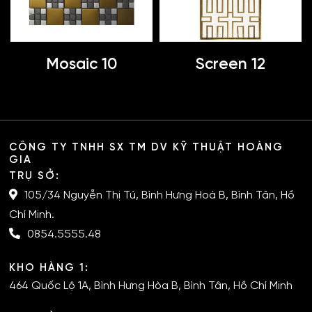
Mosaic 10
Screen 12
CÔNG TY TNHH SX TM DV KỸ THUẬT HOÀNG
GIA
TRỤ SỞ:
105/34 Nguyễn Thị Tú, Bình Hưng Hoà B, Bình Tân, Hồ
Chí Minh.
0854.5555.48
KHO HÀNG 1:
464 Quốc Lộ 1A, Bình Hưng Hòa B, Bình Tân, Hồ Chí Minh