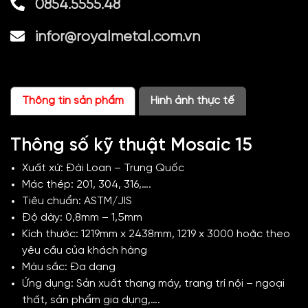
0854.5555.48
infor@royalmetal.com.vn
Thông tin sản phẩm
Hình ảnh thực tế
Thông số kỹ thuật Mosaic 15
Xuất xứ: Đài Loan – Trung Quốc
Mác thép: 201, 304, 316,….
Tiêu chuẩn: ASTM/JIS
Độ dày: 0,8mm – 1,5mm
Kích thước: 1219mm x 2438mm, 1219 x 3000 hoặc theo
yêu cầu của khách hàng
Màu sắc: Đa dạng
Ứng dụng: Sản xuất thang máy, trang trí nội – ngoại
thất, sản phẩm gia dụng,….