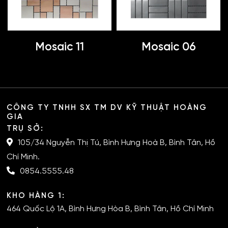
Mosaic 11
Mosaic 06
CÔNG TY TNHH SX TM DV KỸ THUẬT HOÀNG
GIA
TRỤ SỞ:
105/34 Nguyễn Thị Tú, Bình Hưng Hoà B, Bình Tân, Hồ
Chí Minh.
0854.5555.48
KHO HÀNG 1:
464 Quốc Lộ 1A, Bình Hưng Hòa B, Bình Tân, Hồ Chí Minh