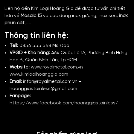
Liên hệ đến Kim Loại Hoàng Gia để được tư vấn chi tiết
hơn về
Mosaic 15
và các dòng inox gương,
inox sọc,
inox
phun cát
,…..
Thông tin liên hệ:
Tell:
0854 555 548 Ms Đào
VPGD + Kho hàng:
464 Quốc Lộ 1A, Phường Bình Hưng
Hòa B, Quận Bình Tân, Tp.HCM
Website:
www.royalmetal.com.vn
–
www.kimloaihoanggia.com
Email:
infor@royalmetal.com.vn –
hoanggiastainless@gmail.com
Fanpage:
https://www.facebook.com/hoanggiastainless/