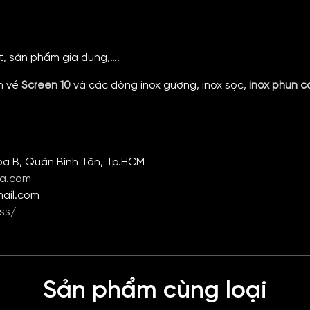
t, sản phẩm gia dụng,….
ơn về
Screen 10
và các dòng inox gương, inox sọc,
inox phun c
òa B, Quận Bình Tân, Tp.HCM
ia.com
mail.com
ss/
Sản phẩm cùng loại