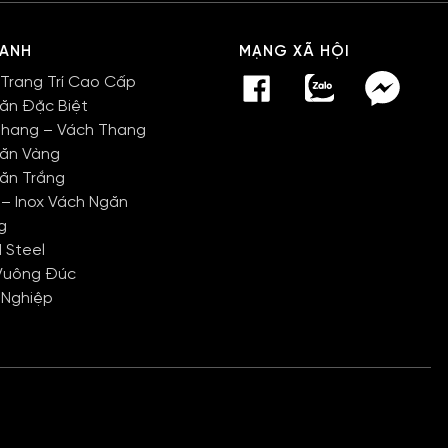
HANH
MẠNG XÃ HỘI
 Trang Trí Cao Cấp
Văn Đặc Biệt
Thang – Vách Thang
Văn Vàng
Văn Trắng
 – Inox Vách Ngăn
g
 Steel
Vuông Đúc
 Nghiệp