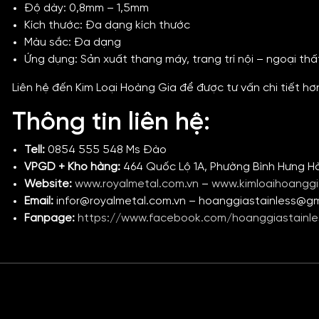
Độ dày: 0,8mm – 1,5mm
Kích thước: Đa dạng kích thước
Màu sắc: Đa dạng
Ứng dụng: Sản xuất thang máy, trang trí nội – ngoại thấ
Liên hệ đến Kim Loại Hoàng Gia để được tư vấn chi tiết h
Thông tin liên hệ:
Tell:
0854 555 548 Ms Đào
VPGD + Kho hàng:
464 Quốc Lộ 1A, Phường Bình Hưng H
Website:
www.royalmetal.com.vn
–
www.kimloaihoangg
Email:
infor@royalmetal.com.vn – hoanggiastainless@g
Fanpage:
https://www.facebook.com/hoanggiastainle