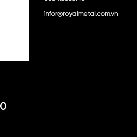
infor@royalmetal.com.vn
10