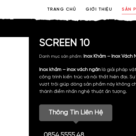
TRANG CHỦ
GIỚI THIỆU
SẢN 
SCREEN 10
Inox Khảm – Inox Vách
Danh mục sản phẩm:
Inox khảm – inox vách ngăn
là giải pháp vậ
công trình kiến trúc và nội thất hiện đại. 
vượt trội giúp dòng sản phẩm này không ch
thành điểm nhấn nghệ thuật ấn tượng.
Thông Tin Liên Hệ
0854.5555.48