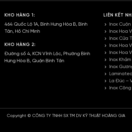
KHO HÀNG 1:
LIÊN KẾT N
464 Quốc Lộ 1A, Bình Hưng Hòa B, Bình
Inox Cuộn
Tân, Hồ Chí Minh
Inox Hoa 
Inox Cửa 
KHO HÀNG 2:
Inox Hoa 
Inox Hoa 
Đường số 4, KCN Vĩnh Lộc, Phường Bình
Inox Khảm
Hưng Hòa B, Quận Bình Tân
Inox Gươn
Laminated
La Đúc – 
Inox Công
Copyright © CÔNG TY TNHH SX TM DV KỸ THUẬT HOÀNG GIA