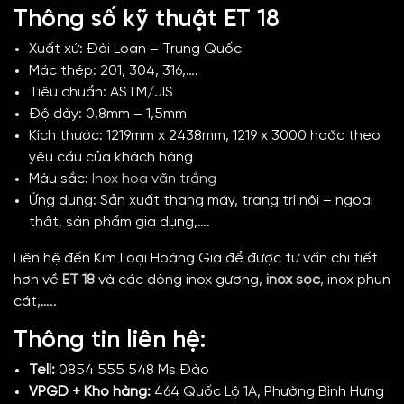
Thông số kỹ thuật ET 18
Xuất xứ: Đài Loan – Trung Quốc
Mác thép: 201, 304, 316,….
Tiêu chuẩn: ASTM/JIS
Độ dày: 0,8mm – 1,5mm
Kích thước: 1219mm x 2438mm, 1219 x 3000 hoặc theo
yêu cầu của khách hàng
Màu sắc:
Inox hoa văn trắng
Ứng dụng: Sản xuất thang máy, trang trí nội – ngoại
thất, sản phẩm gia dụng,….
Liên hệ đến Kim Loại Hoàng Gia để được tư vấn chi tiết
hơn về
ET 18
và các dòng inox gương,
inox sọc
, inox phun
cát,…..
Thông tin liên hệ:
Tell:
0854 555 548 Ms Đào
VPGD + Kho hàng:
464 Quốc Lộ 1A, Phường Bình Hưng