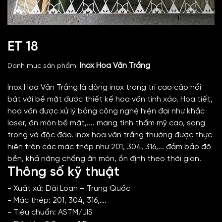
ET 18
Inox Hoa Văn Trắng
Danh mục sản phẩm:
Inox Hoa Văn Trắng là dòng inox trang trí cao cấp nổi
bật với bề mặt được thiết kế hoa văn tinh xảo. Họa tiết,
hoa văn được xử lý bằng công nghệ hiện đại như khắc
laser, ăn mòn bề mặt,.... mang tính thẩm mỹ cao, sang
trọng và độc đáo. Inox hoa văn trắng thường được thực
hiện trên các mác thép như 201, 304, 316,... đảm bảo độ
bền, khả năng chống ăn mòn, ổn định theo thời gian.
Thông số kỹ thuật
- Xuất xứ: Đài Loan – Trung Quốc
- Mác thép: 201, 304, 316,….
- Tiêu chuẩn: ASTM/JIS