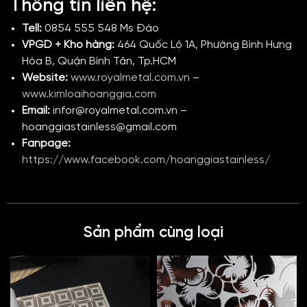
Thông tin liên hệ:
Tell:
0854 555 548 Ms Đào
VPGD + Kho hàng:
464 Quốc Lộ 1A, Phường Bình Hưng
Hòa B, Quận Bình Tân, Tp.HCM
Website:
www.royalmetal.com.vn
–
www.kimloaihoanggia.com
Email:
infor@royalmetal.com.vn –
hoanggiastainless@gmail.com
Fanpage:
https://www.facebook.com/hoanggiastainless/
Sản phẩm cùng loại