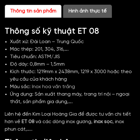
Thông tin sản phẩm
Hình ảnh thực tế
Thông số kỹ thuật ET 08
Xuất xứ: Đài Loan – Trung Quốc
Mác thép: 201, 304, 316,….
Tiêu chuẩn: ASTM/JIS
Độ dày: 0,8mm – 1,5mm
Kích thước: 1219mm x 2438mm, 1219 x 3000 hoặc theo
yêu cầu của khách hàng
Màu sắc:
Inox hoa văn trắng
Ứng dụng: Sản xuất thang máy, trang trí nội – ngoại
thất, sản phẩm gia dụng,….
Liên hệ đến Kim Loại Hoàng Gia để được tư vấn chi tiết
hơn về
ET 08
và các dòng inox gương,
inox sọc
, inox
phun cát,…..