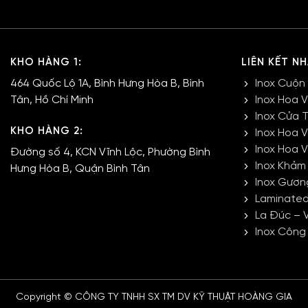
KHO HÀNG 1:
LIÊN KẾT N
464 Quốc Lộ 1A, Bình Hưng Hòa B, Bình
Inox Cuộn
Tân, Hồ Chí Minh
Inox Hoa 
Inox Cửa 
KHO HÀNG 2:
Inox Hoa 
Inox Hoa 
Đường số 4, KCN Vĩnh Lộc, Phường Bình
Inox Khảm
Hưng Hòa B, Quận Bình Tân
Inox Gươn
Laminated
La Đúc – 
Inox Công
Copyright © CÔNG TY TNHH SX TM DV KỸ THUẬT HOÀNG GIA