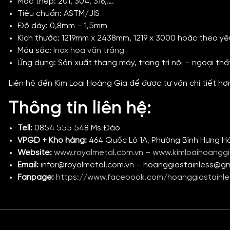
Mác thép: 201, 304, 316,….
Tiêu chuẩn: ASTM/JIS
Độ dày: 0,8mm – 1,5mm
Kích thước: 1219mm x 2438mm, 1219 x 3000 hoặc theo y
Màu sắc:
Inox hoa văn trắng
Ứng dụng: Sản xuất thang máy, trang trí nội – ngoại thấ
Liên hệ đến Kim Loại Hoàng Gia để được tư vấn chi tiết hơ
Thông tin liên hệ:
Tell:
0854 555 548 Ms Đào
VPGD + Kho hàng:
464 Quốc Lộ 1A, Phường Bình Hưng H
Website:
www.royalmetal.com.vn
–
www.kimloaihoangg
Email:
infor@royalmetal.com.vn – hoanggiastainless@g
Fanpage:
https://www.facebook.com/hoanggiastainle