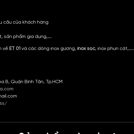
êu cầu của khách hàng
t, sản phẩm gia dụng,….
n về
ET 01
và các dòng
inox gương
,
inox sọc
, inox phun cát,…..
òa B, Quận Bình Tân, Tp.HCM
ia.com
mail.com
ss/