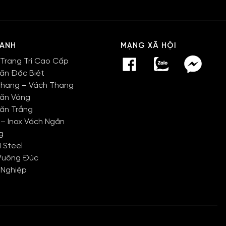
HANH
MẠNG XÃ HỘI
 Trang Trí Cao Cấp
Văn Đặc Biệt
Thang – Vách Thang
Văn Vàng
Văn Trắng
 – Inox Vách Ngăn
g
 Steel
Vuông Đúc
 Nghiệp