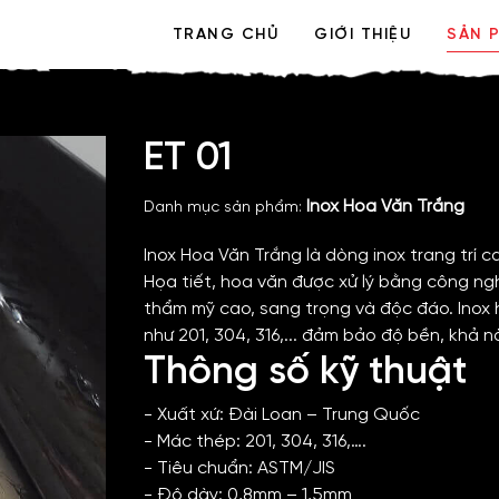
TRANG CHỦ
GIỚI THIỆU
SẢN 
ET 01
Inox Hoa Văn Trắng
Danh mục sản phẩm:
Inox Hoa Văn Trắng là dòng inox trang trí c
Họa tiết, hoa văn được xử lý bằng công ngh
thẩm mỹ cao, sang trọng và độc đáo. Inox
như 201, 304, 316,... đảm bảo độ bền, khả 
Thông số kỹ thuật
- Xuất xứ: Đài Loan – Trung Quốc
- Mác thép: 201, 304, 316,….
- Tiêu chuẩn: ASTM/JIS
- Độ dày: 0,8mm – 1,5mm