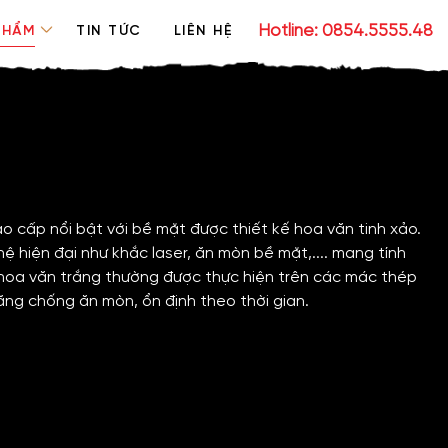
Hotline: 0854.5555.48
PHẨM
TIN TỨC
LIÊN HỆ
ao cấp nổi bật với bề mặt được thiết kế hoa văn tinh xảo.
ệ hiện đại như khắc laser, ăn mòn bề mặt,.... mang tính
 hoa văn trắng thường được thực hiện trên các mác thép
năng chống ăn mòn, ổn định theo thời gian.