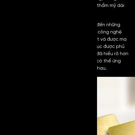
tăng khả năng chống bám bẩn và duy trì thẩm mỹ dài
lâu.
Để tạo ra loại inox chống vân tay sẽ cần đến những
thiết bị máy móc hiện đại kết hợp với các công nghệ
tiên tiến. Inox sau khi đã được xử lý bề mặt và được mạ
màu đẹp mắt (nếu cần màu sắc) sẽ tiếp tục được phủ
một lớp chống vân tay.
Qua đó, bạn đọc đã hiểu rõ hơn
về
Vibration Gold Anti Fingerprint là gì
và có thể ứng
dụng linh hoạt trong nhiều lĩnh vực khác nhau.