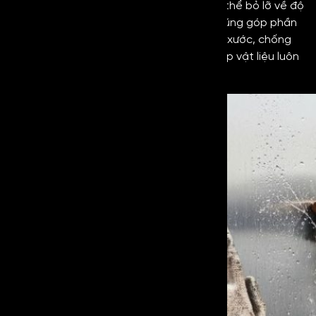
Khi tìm hiểu về
inox chống vân tay
không thể bỏ lỡ về độ
bền của chúng. Lớp phủ chống vân tay cũng góp phần
tạo nên độ cứng cho bề mặt, chống trầy xước, chống
ăn mòn và chống thấm nước hiệu quả giúp vật liệu luôn
giữ được độ sáng bóng và vẻ đẹp vốn có.