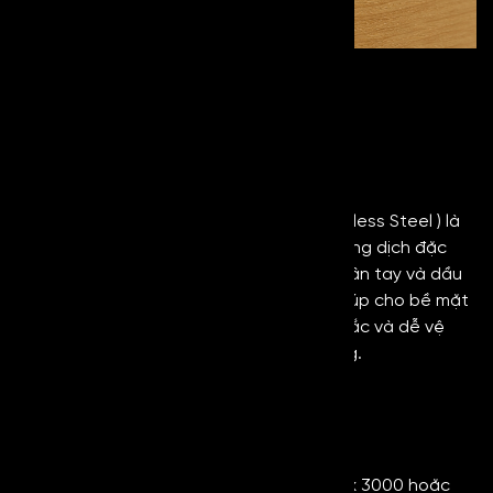
VIBRATION GOLD ANTI
FINGERPRINT
Inox Chống Vân Tay
Danh mục sản phẩm:
Inox chống vân tay
(Anti-Fingerprint Stainless Steel ) là
dòng thép không gỉ được phủ một lớp dung dịch đặc
biệt lên trên bề mặt, giúp hạn chế bám vân tay và dầu
mỡ. Nhờ lớp phủ chống vân tay này đã giúp cho bề mặt
inox luôn sạch sẽ, có sự ổn định về màu sắc và dễ vệ
sinh hơn so với các loại inox thông thường.
- Xuất xứ: Đài Loan - Trung Quốc
- Mác thép: 201, 304, 316,....
- Tiêu chuẩn: ASTM/JIS
- Độ dày: 0,6mm ~ 3mm
- Kích thước: 1219mm x 2438mm, 1219 x 3000 hoặc