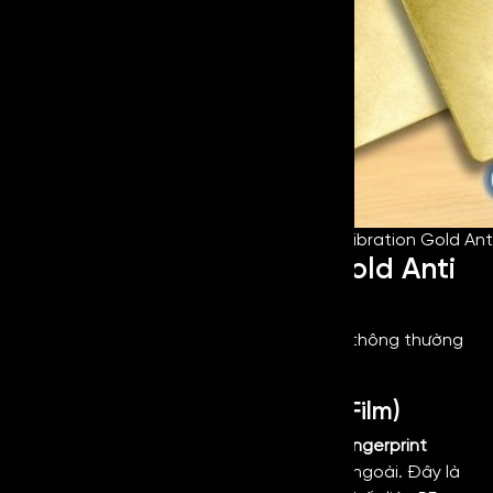
Hairline Vibration Gold Anti
Cấu tạo của Vibration Gold Anti
Fingerprint là gì?
Về cấu tạo của
inox chống vân tay vàng
thông thường
sẽ gồm những lớp sau:
Lớp màn bảo vệ (Protective Film)
Lớp ngoài cùng của
Vibration Gold Anti Fingerprint
thường sẽ là lớp bảo vệ màn bảo vệ bên ngoài. Đây là