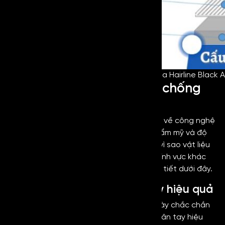
Cấu tạo của Hairline Black An
Đánh giá chi tiết về inox chống
vân tay vàng
Inox chống vân tay không chỉ là bước tiến về công nghệ
bề mặt, mà còn là giải pháp nâng tầm thẩm mỹ và độ
bền cho mọi công trình hiện đại. Để hiểu vì sao vật liệu
này được ưa chuộng trong đa dạng các lĩnh vực khác
nhau, cùng đi sâu vào những đánh giá chi tiết dưới đây.
Khả năng chống bám vân tay hiệu quả
Ưu điểm nổi bật của dòng inox cao cấp này chắc chắn
không thể bỏ qua khả năng chống bám vân tay hiệu