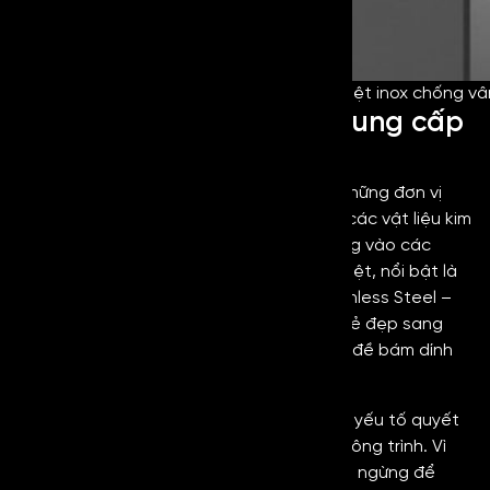
Cách để phân biệt inox chống vâ
Giới thiệu địa chỉ uy tín cung cấp
inox chống vân tay
Kim Loại Hoàng Gia tự hào là một trong những đơn vị
hàng đầu tại Việt Nam chuyên cung cấp các vật liệu kim
loại cao cấp. Chúng tôi đặc biệt chú trọng vào các
dòng sản phẩm có xử lý bề mặt chuyên biệt, nổi bật là
Inox Chống Vân Tay (Anti-Fingerprint Stainless Steel –
AFP). Loại inox này không chỉ giữ nguyên vẻ đẹp sang
trọng của kim loại, mà còn giải quyết vấn đề bám dính
dầu mỡ và dấu vân tay.
Chúng tôi hiểu rằng chất lượng vật liệu là yếu tố quyết
định sự thành công và độ bền vững của công trình. Vì
vậy, Kim Loại Hoàng Gia luôn nỗ lực không ngừng để