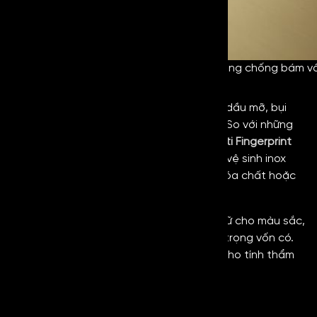
Khả năng chống bám vâ
Vệ sinh dễ dàng
Đối với dòng inox này, các vết bẩn, nước dầu mỡ, bụi
bẩn sẽ không thể bám chặt vào bề mặt. So với những
loại inox thông thường,
Vibration Gold Anti Fingerprint
sẽ dễ dàng vệ sinh hơn. Bên cạnh đó, khi vệ sinh inox
chống vân tay sẽ hạn chế sử dụng đến hóa chất hoặc
sử dụng lực mạnh.
Ngoài ra, với lớp chống vân tay sẽ giúp giữ cho màu sắc,
bề mặt của inox luôn có vẻ đẹp, sự sang trọng vốn có.
Do đó có thể nói dòng inox này giúp giữ cho tính thẩm
mỹ lâu dài hơn.
Tăng cường độ bền bỉ