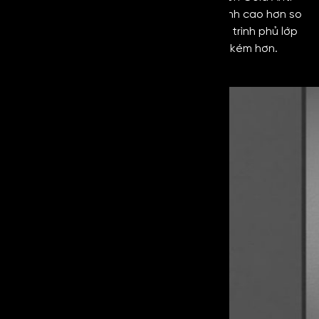
Giá
hai loại
Fingerprint có giá thành cao hơn so
thành
inox này sẽ
với inox thường, vì quy trình phủ lớp
có sự khác
chống vân tay sẽ tốn kém hơn.
biệt