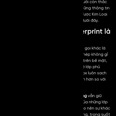
quý khách hàng. Trong số đó, không ít người còn thắc
mắc về
Vibration Gold Anti Fingerprint
. Những thông tin
chi tiết về dòng vật liệu cao cấp này sẽ được Kim Loại
Hoàng Gia chia sẻ đầy đủ trong bài viết dưới đây.
Vibration Gold Anti Fingerprint là
gì?
Vibration Gold Anti Fingerprint còn có tên gọi khác là
Anti-Fingerprint Stainless Steel, là dòng thép không gỉ
được phủ một lớp dung dịch đặc biệt lên trên bề mặt,
giúp hạn chế bám vân tay và dầu mỡ. Nhờ lớp phủ
chống vân tay này đã giúp cho bề mặt inox luôn sạch
sẽ, có sự ổn định về màu sắc và dễ vệ sinh hơn so với
các loại inox thông thường.
Về bản chất,
inox chống vân tay xước vàng
vẫn giữ
nguyên các tính chất cơ học và độ bền của những lớp
inox nền như 201, 304 hoặc 316,…. Điểm tạo nên sự khác
biệt chính là lớp phủ AFP – lớp bảo vệ mỏng, trong suốt