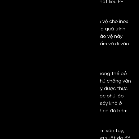
một màng nhựa mỏng và thường làm từ chất liệu PE
hoặc PVC.
Lớp màn này được dán lên bề mặt để bảo vệ cho inox
khỏi bị trầy xước và bám dính bụi bẩn trong quá trình
vận chuyển, gia công hoặc lắp đặt. Lớp bảo vệ này
được bóc ra sau khi đã hoàn thiện sản phẩm và đi vào
sử dụng.
Lớp phủ chống vân tay (AFP)
Khi tìm hiểu về
inox chống vân tay vàng
không thể bỏ
qua lớp cấu tạo quan trọng chính là lớp phủ chống vân
tay (Anti-Fingerprint Coating). Lớp phủ này được thực
hiện bằng công nghệ tiên tiến, inox sẽ được phủ lớp
dung dịch dạng lỏng trong suốt, sẽ được sấy khô ở
nhiệt độ thích hợp để tạo ra màng bảo vệ có độ bám
chắc vào bề mặt.
Quá trình này sẽ tạo ra một lớp chống bám vân tay,
chống vết bẩn hiệu quả. Lớp phủ này trong suốt do đó