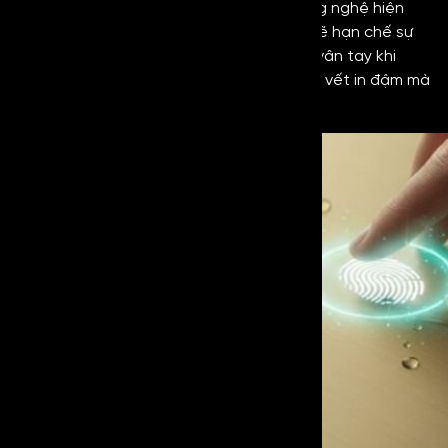
quả. Với lớp phủ AFP được xử lý bằng công nghệ hiện
đại, có khả năng kỵ nước và kỵ dầu nên sẽ hạn chế sự
bám dính vân tay, mồ hôi, dầu mỡ,… Dấu vân tay khi
chạm vào tấm inox sẽ không để lại những vết in đậm mà
ngược lại sẽ ít bị lộ rõ trên bề mặt.