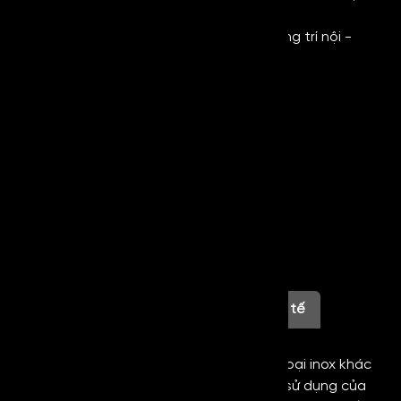
theo yêu cầu của khách hàng
- Ứng dụng: Sản xuất thang máy, trang trí nội -
ngoại thất, sản phẩm gia dụng,....
Thông Tin Liên Hệ
0854.5555.48
infor@royalmetal.com.vn
Thông tin sản phẩm
Hình ảnh thực tế
Hiện nay trên thị trường có đa dạng các loại inox khác
nhau được ra đời nhằm đáp ứng nhu cầu sử dụng của