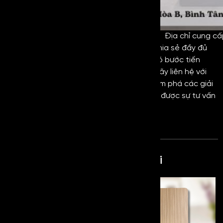
Địa chỉ cung cấ
Vibration Gold Anti Fingerprint
đã được chia sẻ đầy đủ
qua bài viết trên. Đây là một dòng inox có bước tiến
vượt trội so với dòng inox truyền thống. Hãy liên hệ với
Kim Loại Hoàng Gia
ngay hôm nay để khám phá các giải
pháp vật liệu Inox chống vân tay và nhận được sự tư vấn
chi tiết nhất cho dự án của bạn!
Sản phẩm cùng loại