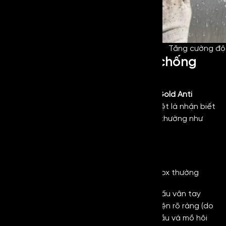
Tăng cường độ 
Cách để phân biệt inox chống
vân tay và inox thường
Nếu bạn vẫn còn thắc mắc về
Vibration Gold Anti
Fingerprint,
có thể theo dõi cách phân biệt là nhận biết
dòng inox cao cấp này so với inox thông thường như
sau:
Kết quả
Phương
Thao tác
pháp
thực hiện
Inox chống vân tay
Inox thường
Dấu vân tay
hiện rõ ràng (do
Chạm
dầu và mồ hôi