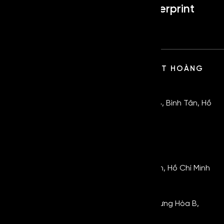
FingerPrint
Fingerprint
CÔNG TY TNHH SX TM DV KỸ THUẬT HOÀNG
GIA
TRỤ SỞ:
105/34 Nguyễn Thị Tú, Bình Hưng Hoà B, Bình Tân, Hồ
Chí Minh.
0854.5555.48
KHO HÀNG 1:
464 Quốc Lộ 1A, Bình Hưng Hòa B, Bình Tân, Hồ Chí Minh
KHO HÀNG 2:
Đường số 4, KCN Vĩnh Lộc, Phường Bình Hưng Hòa B,
Quận Bình Tân