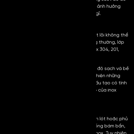
không làm thay đổi nhiều về màu sắc hay ảnh hưởng
nhiều đến bản chất của tấm thép không gỉ.
Lớp inox nền
Lớp thép không gỉ chính là thành phần cốt lõi không thể
thiếu để tạo ra inox chống vân tay. Thông thường, lớp
inox nền này sẽ được sử dụng các loại inox 304, 201,
316…
Lớp inox này cần đạt chuẩn về độ phẳng, độ sạch và bề
mặt phải tuân theo các yêu cầu để thực hiện những
bước xử lý tiếp theo. Bởi vì đây sẽ là lớp cấu tạo có tính
ảnh hưởng đến độ bền cơ học và tuổi thọ của inox
chống vân tay.
Lớp xử lý mặt sau
Mặt sau của lớp inox có thể được xử lý sơn lót hoặc phủ
một lớp phủ bảo vệ. Lớp phủ này giúp chống bám bẩn,
chống ăn mòn, bảo vệ mặt sau của tấm inox. Tuy nhiên