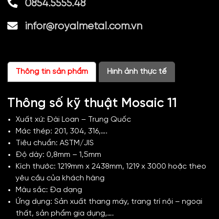
0854.5555.48
infor@royalmetal.com.vn
Thông tin sản phẩm
Hình ảnh thực tế
Thông số kỹ thuật Mosaic 11
Xuất xứ: Đài Loan – Trung Quốc
Mác thép: 201, 304, 316,….
Tiêu chuẩn: ASTM/JIS
Độ dày: 0,8mm – 1,5mm
Kích thước: 1219mm x 2438mm, 1219 x 3000 hoặc theo
yêu cầu của khách hàng
Màu sắc: Đa dạng
Ứng dụng: Sản xuất thang máy, trang trí nội – ngoại
thất, sản phẩm gia dụng,….