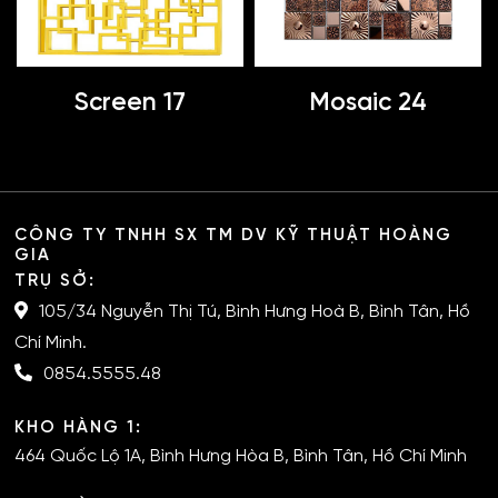
Screen 17
Mosaic 24
CÔNG TY TNHH SX TM DV KỸ THUẬT HOÀNG
GIA
TRỤ SỞ:
105/34 Nguyễn Thị Tú, Bình Hưng Hoà B, Bình Tân, Hồ
Chí Minh.
0854.5555.48
KHO HÀNG 1:
464 Quốc Lộ 1A, Bình Hưng Hòa B, Bình Tân, Hồ Chí Minh