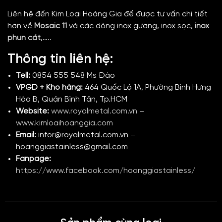
Liên hệ đến Kim Loại Hoàng Gia để được tư vấn chi tiết
hơn về
Mosaic 11
và các dòng inox gương,
inox sọc,
inox
phun cát
,…..
Thông tin liên hệ:
Tell:
0854 555 548 Ms Đào
VPGD + Kho hàng:
464 Quốc Lộ 1A, Phường Bình Hưng
Hòa B, Quận Bình Tân, Tp.HCM
Website:
www.royalmetal.com.vn
–
www.kimloaihoanggia.com
Email:
infor@royalmetal.com.vn –
hoanggiastainless@gmail.com
Fanpage:
https://www.facebook.com/hoanggiastainless/