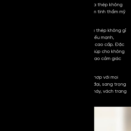
được độ bền cũng như những đặc tính của thép không
gỉ thông thường đồng thời nâng cao thêm tính thẩm mỹ
và sự mới lạ của bề mặt bóng gương.
Mirror Copper
sẽ có màu sắc tự nhiên của thép không gỉ
với bề mặt sáng bóng, khả năng phản chiếu mạnh,
mang đến vẻ đẹp hiện đại, sang trọng và cao cấp. Đặc
biệt, với khả năng phản chiếu không chỉ giúp cho không
gian trở nên sáng hơn, rộng hơn mà còn tạo cảm giác
sạch sẽ, thanh lịch.
Với màu sắc trung tính, mẫu inox này phù hợp với mọi
phong cách thiết kế từ tối giản đến hiện đại, sang trọng
và cao cấp. Những hạng mục như thang máy, vách trang
trí, công trình yêu cầu tính thẩm mỹ cao,…