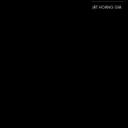
Copyright © CÔNG TY TNHH SX TM DV KỸ THUẬT HOÀNG GIA