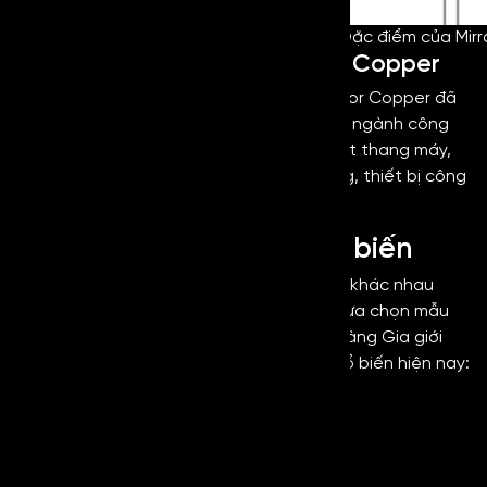
Đặc điểm của Mirr
Ứng dụng rộng rãi của Mirror Copper
Với những đặc điểm nổi bật của mình, Mirror Copper đã
được ứng dụng rộng rãi trong nhiều nhiều ngành công
nghiệp và lĩnh vực khác nhau như sản xuất thang máy,
thiết kế nội – ngoại thất, thiết bị gia dụng, thiết bị công
nghiệp,….
Màu sắc inox gương phổ biến
Inox bóng gương sẽ có đa dạng màu sắc khác nhau
nhằm giúp quý khách hàng có thể thoải lựa chọn mẫu
inox phù hợp cho không gian. Kim Loại Hoàng Gia giới
thiệu một số màu sắc của inox gương phổ biến hiện nay:
White Mirror
Black Mirror
Gold Mirror
Mirror Bronze