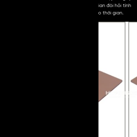
dòng inox này phù hợp với những không gian đòi hỏi tính
ổn định lâu dài và có tuổi thọ, độ bền theo thời gian.