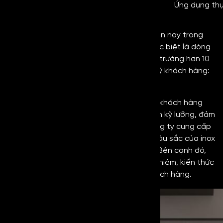
Ứng dụng thự
Địa chỉ cung cấp uy tín
Kim Loại Hoàng Gia
là đơn vị hàng đầu hiện nay trong
lĩnh vực cung cấp các vật liệu kim loại, đặc biệt là dòng
inox gương. Đơn vị đã hoạt động trên thị trường hơn 10
năm và nhận được sự đánh giá cao từ quý khách hàng:
chất lượng – uy tín – chuyên nghiệp.
Mỗi sản phẩm mà công ty mang đến cho khách hàng
đều trải qua các bước kiểm tra, thẩm định kỹ lưỡng, đảm
bảo các tiêu chuẩn. Bên cạnh đó, tại công ty cung cấp
đến quý khách hàng đa dạng mẫu mã, màu sắc của inox
nhằm đáp ứng mọi yêu cầu được đưa ra. Bên cạnh đó,
đội ngũ nhân viên của công ty với kinh nghiệm, kiến thức
sẽ tư vấn những vật liệu phù hợp đến khách hàng.