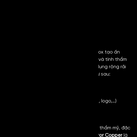
Champagne Mirror
Mirror Rose Gold
Mirror Grey
Mirror Copper
Ứng dụng thực tế
Mirror Copper
là một trong những dòng inox tạo ấn
tượng mạnh mẽ bởi khả năng phản chiếu và tính thẩm
mỹ đã mang lại, do đó vật liệu được ứng dụng rộng rãi
trong đa dạng các lĩnh vực khác nhau như sau:
Sản xuất thang máy
Kiến trúc nội – ngoại thất
Quảng cáo (Biển quảng cáo, bảng hiệu, logo,…)
Ngành ô tô
Y tế
Với những ưu điểm nổi bật về độ bền, tính thẩm mỹ, đặc
biệt là khả năng phản chiếu của mình,
Mirror Copper
là