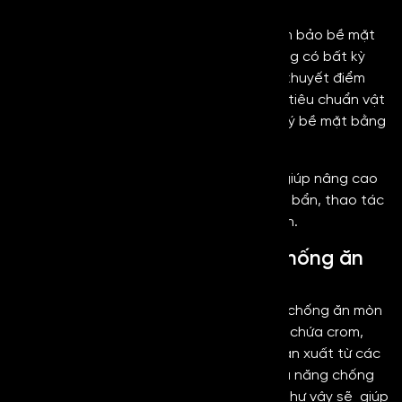
Bề mặt nhẵn mịn
Một tấm Mirror Copper chất lượng sẽ đảm bảo bề mặt
được đánh bóng nhẵn mịn hoàn hảo không có bất kỳ
vết lồi lõm hay vết xước cũng như những khuyết điểm
nào. Để đạt được bề mặt nhẵn mịn đúng tiêu chuẩn vật
liệu cần được trải qua các công đoạn xử lý bề mặt bằng
những cấp độ mài, đánh bóng khác nhau.
Đặc điểm này của inox gương không chỉ giúp nâng cao
giá trị thẩm mỹ mà còn giúp hạn chế bám bẩn, thao tác
vệ sinh, bảo dưỡng dễ dàng, đơn giản hơn.
Mirror Copper có khả năng chống ăn
mòn – Độ bền vượt trội
Thép không gỉ thông thường có đặc tính chống ăn mòn
hiệu quả nhờ vào thành phần cấu tạo có chứa crom,
niken. Đối với inox gương vàng sẽ được sản xuất từ các
mác thép không gỉ như 304, 316 sẽ có khả năng chống
ăn mòn, chống oxy hóa tốt. Với đặc tính như vậy sẽ giúp