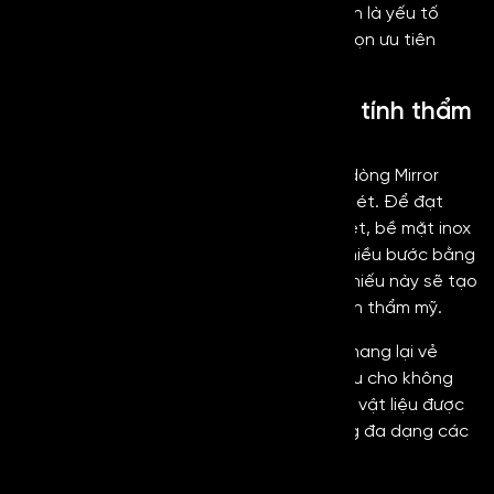
thế. Những đặc tính nổi bật dưới đây chính là yếu tố
giúp inox gương đồng đỏ trở thành lựa chọn ưu tiên
trong đa dạng các lĩnh vực hiện nay.
Độ phản chiếu cao nâng cao tính thẩm
mỹ
Đặc điểm đầu tiên cần nhắc đến đối với dòng Mirror
Copper chính là khả năng phản chiếu rõ nét. Để đạt
được độ bóng, khả năng phản chiếu rõ nét, bề mặt inox
cần được trải qua quá trình đánh bóng nhiều bước bằng
máy móc, công nghệ hiện đại. Độ phản chiếu này sẽ tạo
hiệu ứng mở rộng không quan và tăng tính thẩm mỹ.
Khi sử dụng inox gương đồng đỏ sẽ giúp mang lại vẻ
ngoài hiện đại, sang trọng và có chiều sâu cho không
gian. Đây chính là yếu tố quan trọng giúp vật liệu được
ưa chuộng và được sử dụng rộng rãi trong đa dạng các
lĩnh vực khác nhau.