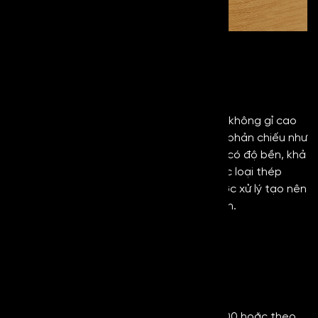
MIRROR COPPER
Inox Gương
Danh mục sản phẩm:
Inox gương
(mirror stainless steel) là thép không gỉ cao
cấp đã được xử lý bề mặt có độ bóng và phản chiếu như
gương. Về bản chất, dòng inox gương sẽ có độ bền, khả
năng chống ăn mòn, chống gỉ sét như các loại thép
thông thường, kết hợp với bề mặt đã được xử lý tạo nên
giá trị thẩm mỹ cao, độc đáo và mới lạ hơn.
Thông Số Kỹ Thuật
- Xuất xứ: Đài Loan - Hàn Quốc
- Mác thép: 201, 304, 316,....
- Tiêu chuẩn: ASTM/JIS
- Độ dày: 0,5mm - 10mm
- Kích thước: 1219mm x 2438mm, 1219 x 3000 hoặc theo