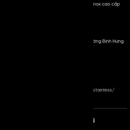
để được tư vấn, báo giá chi tiết về dòng inox cao cấp
này nhé!
Thông tin liên hệ:
Tell: 0854 555 548 Ms Đào
VPGD + Kho hàng: 464 Quốc Lộ 1A, Phường Bình Hưng
Hòa B, Quận Bình Tân, Tp.HCM
Website:
www.royalmetal.com.vn
–
www.kimloaihoanggia.com
Email: infor@royalmetal.com.vn –
hoanggiastainless@gmail.com
Fanpage:
https://www.facebook.com/hoanggiastainless/
Sản phẩm cùng loại