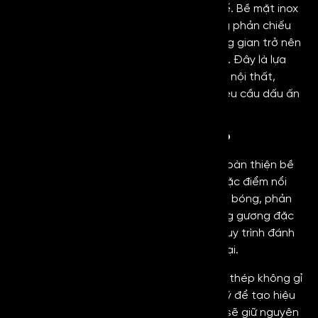
gương sang trọng, vừa nổi bật vừa tinh tế. Bề mặt inox
được xử lý gương hoàn hảo, cho khả năng phản chiếu
sắc nét nhưng không quá chói, giúp không gian trở nên
ấm áp, có chiều sâu và giàu tính thẩm mỹ. Đây là lựa
chọn lý tưởng cho các hạng mục trang trí nội thất,
thang máy, quầy kệ hay các công trình yêu cầu dấu ấn
đẳng cấp.
Inox Mirror Copper là gì?
Mirror Copper
là thép không gỉ đã được hoàn thiện bề
mặt thông qua quy trình xử lý đặc biệt. Đặc điểm nổi
bật của dòng inox này chính là có bề mặt bóng, phản
chiếu như gương. Để tạo ra hiệu ứng bóng gương đặc
trưng, bề mặt thép sẽ cần trải qua các quy trình đánh
bóng, mài bằng máy móc, công cụ hiện đại.
Bản chất của Copper Mirror sẽ giống như thép không gỉ
thông thường nhưng bề mặt sẽ được xử lý để tạo hiệu
ứng đặc trưng hơn. Do đó, Mirror Copper sẽ giữ nguyên