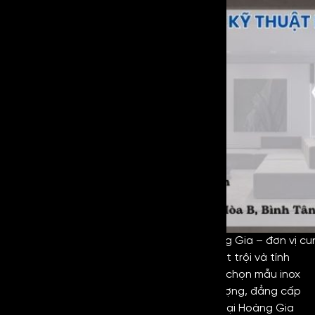
Kim Loại Hoàng Gia – đơn vị cu
Mirror Copper
là dòng inox với độ bền vượt trội và tính
thẩm mỹ cao với nhiều ưu điểm khác. Lựa chọn mẫu inox
này sẽ giúp cho không gian trở nên ấn tượng, đẳng cấp
và sang trọng hơn. Hãy liên hệ đến Kim Loại Hoàng Gia