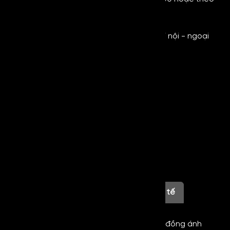
yêu cầu của khách hàng
- Màu sắc: Đa dạng
- Ứng dụng: Sản xuất thang máy, trang trí nội - ngoại
thất, sản phẩm gia dụng,....
Thông Tin Liên Hệ
0854.5555.48
infor@royalmetal.com.vn
Thông tin sản phẩm
Hình ảnh thực tế
Mirror Copper
gây ấn tượng với gam màu đồng ánh