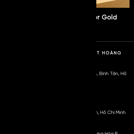
Mirror Champagne
Mirror Gold
CÔNG TY TNHH SX TM DV KỸ THUẬT HOÀNG
GIA
TRỤ SỞ:
105/34 Nguyễn Thị Tú, Bình Hưng Hoà B, Bình Tân, Hồ
Chí Minh.
0854.5555.48
KHO HÀNG 1:
464 Quốc Lộ 1A, Bình Hưng Hòa B, Bình Tân, Hồ Chí Minh
KHO HÀNG 2:
Đường số 4, KCN Vĩnh Lộc, Phường Bình Hưng Hòa B,