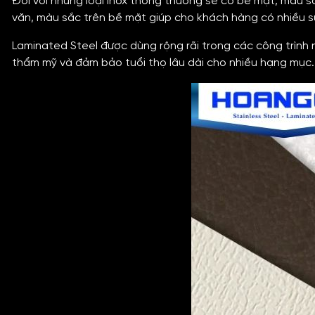
Đối với những loại inox thông thường sẽ có bề mặt, màu sắ
văn, màu sắc trên bề mặt giúp cho khách hàng có nhiều s
Laminated Steel được dùng rộng rãi trong các công trình nội 
thẩm mỹ và đảm bảo tuổi thọ lâu dài cho nhiều hạng mục.