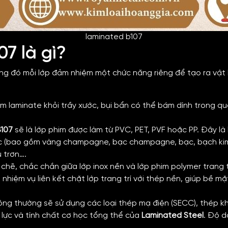
laminated b107
7 là gì?
ong đó mỗi lớp đảm nhiệm một chức năng riêng để tạo ra vật
m laminate khỏi trầy xước, bụi bẩn có thể bám dính trong quá
B107
sẽ là lớp phim được làm từ PVC, PET, PVF hoặc PP. Đây là
ắc (bao gồm vàng champagne, bạc champagne, bạc, bạch kim 
u trơn….
ặt chẽ, chắc chắn giữa lớp inox nền và lớp phim polymer tran
 nhiệm vụ liên kết chặt lớp trang trí với thép nền, giúp bề m
thông thường sẽ sử dụng các loại thép mạ điện (SECC), thép 
 lực và tính chất cơ học tổng thể của
Laminated Steel
. Độ d