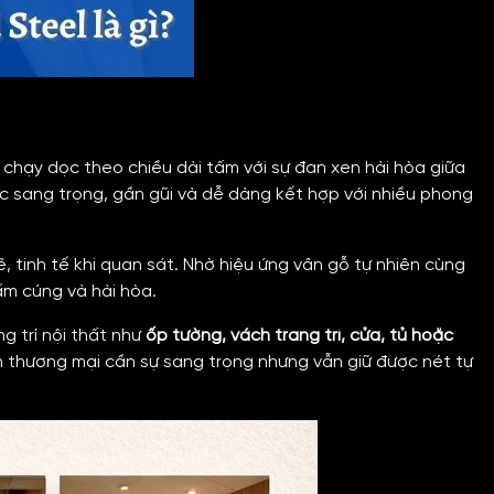
 chạy dọc theo chiều dài tấm với sự đan xen hài hòa giữa
c sang trọng, gần gũi và dễ dàng kết hợp với nhiều phong
 tinh tế khi quan sát. Nhờ hiệu ứng vân gỗ tự nhiên cùng
ấm cúng và hài hòa.
g trí nội thất như
ốp tường, vách trang trí, cửa, tủ hoặc
n thương mại cần sự sang trọng nhưng vẫn giữ được nét tự