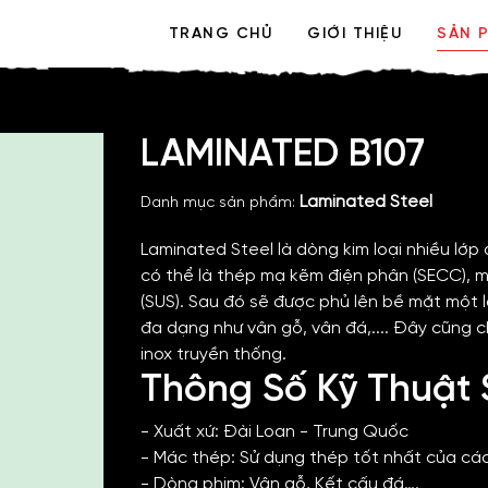
TRANG CHỦ
GIỚI THIỆU
SẢN 
LAMINATED B107
Laminated Steel
Danh mục sản phẩm:
Laminated Steel là dòng kim loại nhiều lớp
có thể là thép mạ kẽm điện phân (SECC), 
(SUS). Sau đó sẽ được phủ lên bề mặt một 
đa dạng như vân gỗ, vân đá,.... Đây cũng c
inox truyền thống.
Thông Số Kỹ Thuật
- Xuất xứ: Đài Loan - Trung Quốc
- Mác thép: Sử dụng thép tốt nhất của cá
- Dòng phim: Vân gỗ, Kết cấu đá….