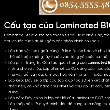
Cấu tạo của Laminated B10
Laminated Steel được tạo thành từ cấu trúc nhiều lớp, tr
tiêu chuẩn của vật liệu gồm các phần chính như sau:
Lớp bảo vệ: Lớp ngoài cùng sẽ là một lớp bảo vệ cho tấ
thể có hoặc không tùy thuộc vào từng yêu cầu cụ thể.
Lớp phim trang trí: Cấu tạo quan trọng của
Laminated 
mới lạ cho vật liệu. Lớp phim sẽ có đa dạng các màu s
như vân gỗ, vân đá, kim loại, hoa văn trang trí, hoặc mà
Lớp keo: Đây sẽ là lớp cấu tạo giúp tạo sự liên kết ch
thép nền, có khả năng chịu nhiệt và chịu áp lực cao, làm
dụng.
Lớp nền: Đây chính là lớp cốt lõi của Laminated B107, 
Lớp thép nền sẽ quyết định đến độ cứng, khả năng chịu
dụng.