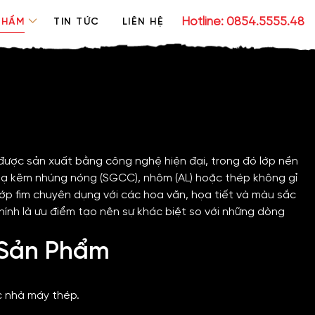
Hotline: 0854.5555.48
PHẨM
TIN TỨC
LIÊN HỆ
 được sản xuất bằng công nghệ hiện đại, trong đó lớp nền
mạ kẽm nhúng nóng (SGCC), nhôm (AL) hoặc thép không gỉ
lớp fim chuyên dụng với các hoa văn, họa tiết và màu sắc
hính là ưu điểm tạo nên sự khác biệt so với những dòng
 Sản Phẩm
c nhà máy thép.