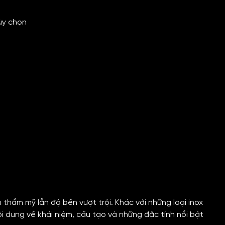
ùy chọn
h thẩm mỹ lẫn độ bền vượt trội. Khác với những loại inox
i dung về khái niệm, cấu tạo và những đặc tính nổi bật