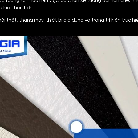
c tương tự nhau nên việc lựa chọn sẽ tương đối hạn chế. Như
ự lựa chọn hơn.
thất, thang máy, thiết bị gia dụng và trang trí kiến trúc hiện