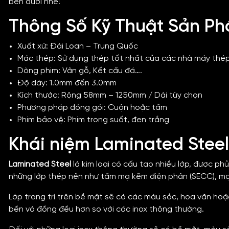
bên dưới nhé!
Thông Số Kỹ Thuật Sản P
Xuất xứ: Đài Loan – Trung Quốc
Mác thép: Sử dụng thép tốt nhất của các nhà máy thép
Dòng phim: Vân gỗ, Kết cấu đá….
Độ dày: 1.0mm đến 3.0mm
Kích thước: Rộng 58mm – 1250mm / Dài tùy chọn
Phương pháp đóng gói: Cuộn hoặc tấm
Phim bảo vệ: Phim trong suốt, đen trắng
Khái niệm Laminated Steel 
Laminated Steel
là kim loại có cấu tạo nhiều lớp, được p
những lớp thép nền như tấm mạ kẽm điện phân (SECC), mạ
Lớp trang trí trên bề mặt sẽ có các màu sắc, hoa văn hoặc
bền và đồng đều hơn so với các inox thông thường.