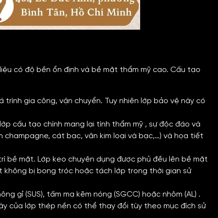
 liệu có độ bền ổn định và bề mặt thẩm mỹ cao. Cấu tạo
 trình gia công, vận chuyển. Tuy nhiên lớp bảo vệ này có
 lớp cấu tạo chính mang lại tính thẩm mỹ , sự độc đáo và
champagne, cát bạc, vân kim loại và bạc,…) và họa tiết
g trí bề mặt. Lớp keo chuyên dụng được phủ đều lên bề mặt
ặt không bị bong tróc hoặc tách lớp trong thời gian sử
không gỉ (SUS), tấm mạ kẽm nóng (SGCC) hoặc nhôm (AL) .
ày của lớp thép nền có thể thay đổi tùy theo mục đích sử