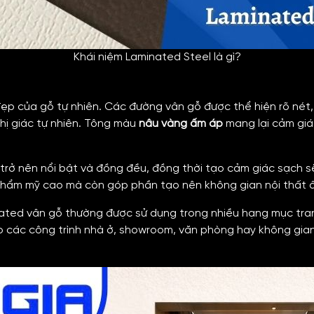
Khái niệm Laminated Steel là gì?
đẹp của gỗ tự nhiên. Các đường vân gỗ được thể hiện rõ nét,
hị giác tự nhiên. Tông màu
nâu vàng ấm áp
mang lại cảm giá
trở nên nổi bật và đồng đều, đồng thời tạo cảm giác sạch sẽ,
rị thẩm mỹ cao mà còn góp phần tạo nên không gian nội thất 
inated vân gỗ thường được sử dụng trong nhiều hạng mục tran
ho các công trình nhà ở, showroom, văn phòng hay không gia