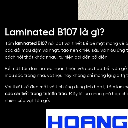
Laminated B107 là gì?
Tấm
laminated B107
nổi bật với thiết kế bề mặt mang vẻ 
các dải màu đậm và nhạt, tạo nên chiều sâu và hiệu ứng t
cách nội thất khác nhau, từ hiện đại đến cổ điển.
Bề mặt tấm laminated hoàn thiện với các họa tiết vân gỗ 
màu sắc trang nhã, vật liệu này không chỉ mang lại giá t
Với thiết kế đẹp mắt và tính ứng dụng linh hoạt, tấm lam
các chi tiết trang trí kiến trúc
. Đây là lựa chọn phù hợp c
nhiên của vật liệu gỗ.