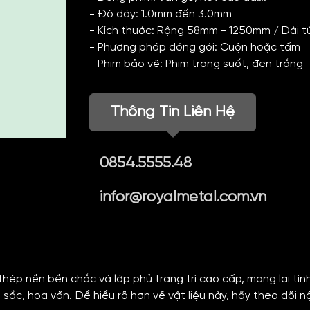
- Độ dày: 1.0mm đến 3.0mm
- Kích thước: Rộng 58mm - 1250mm / Dài t
- Phương pháp đóng gói: Cuộn hoặc tấm
- Phim bảo vệ: Phim trong suốt, đen trắng
Thông Tin Liên Hệ
0854.5555.48
infor@royalmetal.com.vn
a thép nền bền chắc và lớp phủ trang trí cao cấp, mang lại tín
ắc, hoa văn. Để hiểu rõ hơn về vật liệu này, hãy theo dõi nộ