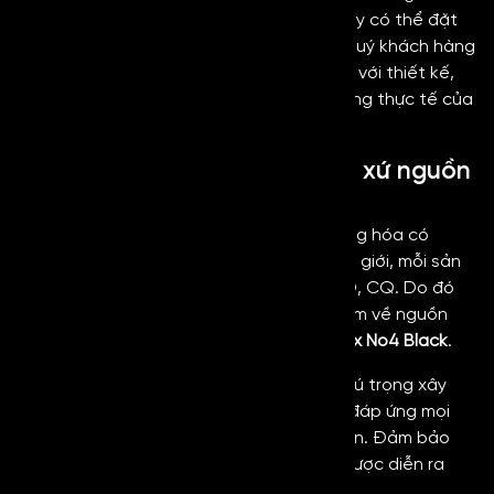
sắc phổ biến và được yêu chuộng, công ty có thể đặt
hàng theo yêu cầu của bạn. Nhờ đó mà quý khách hàng
có thể dễ dàng lựa chọn vật liệu phù hợp với thiết kế,
phong cách không gian và yêu cầu sử dụng thực tế của
từng hạng mục công trình.
Nguồn hàng ổn định, có xuất xứ nguồn
gốc rõ ràng
Hiện nay, công ty chỉ cung cấp những hàng hóa có
nguồn gốc từ những nhà máy lớn trên thế giới, mỗi sản
phẩm đều có đầy đủ giấy chứng nhận CO, CQ. Do đó
quý khách hàng hoàn toàn có thể yên tâm về nguồn
gốc, xuất xứ cũng như chất lượng của
inox No4 Black
.
Bên cạnh đó, Kim Loại Hoàng Gia cũng chú trọng xây
dựng nguồn cung cấp ổn định, sẵn sàng đáp ứng mọi
đơn hàng nhỏ lẻ đến các dự án quy mô lớn. Đảm bảo
tiến độ giao hàng để quá trình thi công được diễn ra
đúng lịch trình.