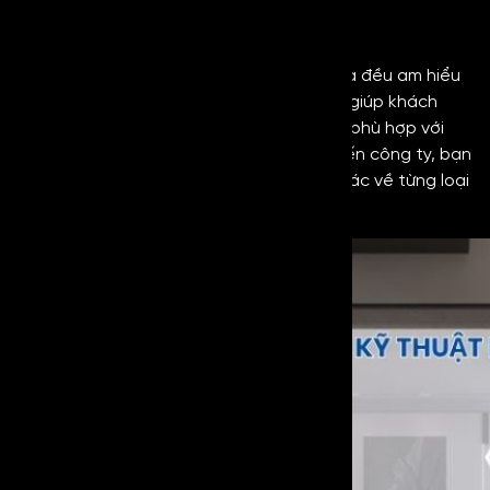
Hỗ trợ tư vấn chuyên môn
Đội ngũ nhân viên của Kim Loại Hoàng Gia đều am hiểu
về chuyên môn sẽ hỗ trợ tư vấn kỹ thuật giúp khách
hàng lựa chọn
inox No4 Black
chuẩn xác, phù hợp với
mục đích sử dụng. Bên cạnh đó, liên hệ đến công ty, bạn
sẽ được đội ngũ nhân sự báo giá chuẩn xác về từng loại
inox cao cấp.