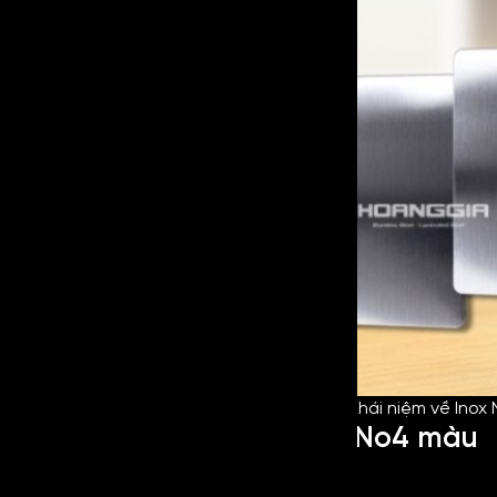
Khái niệm về Inox
Đặc điểm của inox xước No4 màu
đen