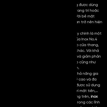
Nội – Ngoại thất:
Inox No4 Black
thường được dùng
để ốp tường, ốp cột, vách ngăn, trần trang trí hoặc
các chi tiết hoàn thiện kiến trúc khác. Với bề mặt
xước nhuyễn, mịn sẽ giúp cho không gian trở nên hiện
đại, gọn gàng và đẹp mắt.
Ngành sản xuất thang máy: Lĩnh vực này chính là một
trong những ứng dụng phổ biến nhất của Inox No.4
đen, vật liệu thường được ứng dụng cho cửa thang,
vách thang và nhiều bộ phận trang trí khác. Với khả
năng hạn chế lộ các vết trầy xước nhỏ và giảm phản
xạ ánh sáng giúp mang đến độ bền cao cũng như
nâng cao giá trị thẩm mỹ cho công trình.
Quảng cáo và trang trí bảng hiệu: Với khả năng gia
công linh hoạt kết hợp với tính thẩm mỹ cao và đa
dạng màu sắc,
Inox No.4 Black
thường được sử dụng
để làm logo, bảng hiệu, chữ nổi, trang trí mặt tiền,…
Các lĩnh vực khác: Ngoài những ứng dụng trên,
inox
No4 Black
còn được sử dụng phổ biến trong các lĩnh