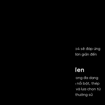
Inox No4 White
Inox No4 Black
Inox No4 Grey
Inox No4 Gold
Inox No4 Champagne
Inox No4 Rose Gold
Inox No4 Bronze
Inox No4 Copper
Với nhiều màu sắc khác nhau, inox xước No4 sẽ đáp ứng
các yêu cầu thiết kế của khách hàng từ đơn giản đến
cao cấp.
Ứng dụng của inox No4 đen
Inox No.4 Black
hiện nay được ứng dụng trong đa dạng
các lĩnh vực khác nhau, với những ưu điểm nổi bật, thép
không gỉ này luôn nhận được sự yêu thích và lựa chọn từ
quý khách hàng. Những lĩnh vực phổ biến thường sử
dụng loại inox xước No,4 như sau: