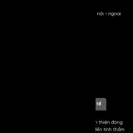
- Màu sắc: Đa dạng
- Ứng dụng: Sản xuất thang máy, trang trí nội - ngoại
thất, sản phẩm gia dụng,....
Thông Tin Liên Hệ
0854.5555.48
infor@royalmetal.com.vn
Thông tin sản phẩm
Hình ảnh thực tế
Trong lĩnh vực thép không gỉ, bề mặt hoàn thiện đóng
vai trò quan trọng trong việc quyết định đến tính thẩm