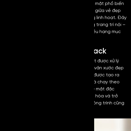
mỹ.
Inox No4 Black
là một trong những bề mặt phổ biến
và được đánh giá cao nhờ vào sự hài hòa giữa vẻ đẹp
bề mặt và độ bền cũng như tính ứng dụng linh hoạt. Đây
là dòng inox được ứng dụng rộng rãi trong trang trí nội –
ngoại thất, thang máy, quảng cáo và nhiều hạng mục
sản xuất khác.
Khái niệm về Inox No4 Black
Inox No4 Black
là thép không gỉ với bề mặt được xử lý
bằng kỹ thuật mài, chải tạo thành những vân xước đẹp
mắt, tự nhiên trên bề mặt. Các vân xước được tạo ra
một cách đồng đều, ngắn, nhuyễn, mịn và chạy theo
một hướng nhất định trên bề mặt inox.
Bề mặt đặc
trưng của dòng inox này tạo nên sự trung hòa và trở
thành sự lựa chọn phổ biến trong nhiều công trình cũng
như các hạng mục khác nhau.