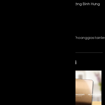
VPGD + Kho hàng: 464 Quốc Lộ 1A, Phường Bình Hưng
Hòa B, Quận Bình Tân, Tp.HCM
Website:
www.royalmetal.com.vn
–
www.kimloaihoanggia.com
Email: infor@royalmetal.com.vn –
hoanggiastainless@gmail.com
Fanpage:
https://www.facebook.com/hoanggiastainle
Sản phẩm cùng loại