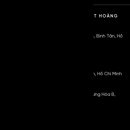
CÔNG TY TNHH SX TM DV KỸ THUẬT HOÀNG
GIA
TRỤ SỞ:
105/34 Nguyễn Thị Tú, Bình Hưng Hoà B, Bình Tân, Hồ
Chí Minh.
0854.5555.48
KHO HÀNG 1:
464 Quốc Lộ 1A, Bình Hưng Hòa B, Bình Tân, Hồ Chí Minh
KHO HÀNG 2:
Đường số 4, KCN Vĩnh Lộc, Phường Bình Hưng Hòa B,
Quận Bình Tân
LIÊN KẾT NHANH
Inox Cuộn Trang Trí Cao Cấp
Inox Hoa Văn Đặc Biệt