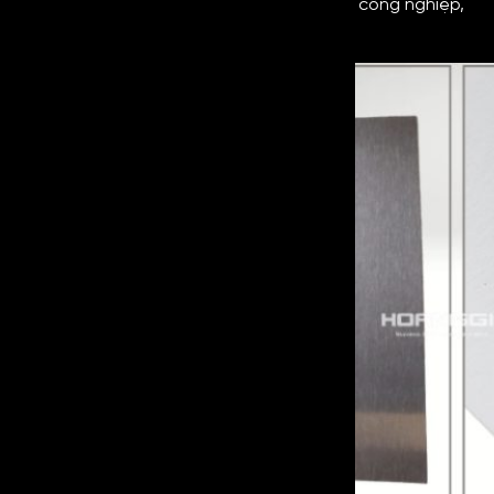
vực khác như xây dựng, y tế, dân dụng, công nghiệp,
….