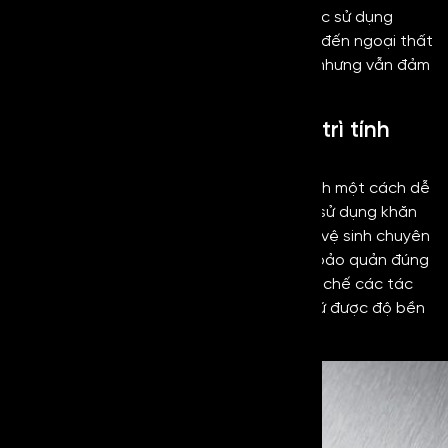
Với đặc tính về độ bền, inox No.4 đen được sử dụng
trong nhiều không gian khác nhau, từ nội đến ngoại thất
và những nơi chịu tác động của thời tiết nhưng vẫn đảm
bảo tuổi thọ lâu dài.
Dễ vệ sinh và bảo quản, duy trì tính
thẩm mỹ lâu dài
Bề mặt của
inox No4 Black
sẽ được vệ sinh một cách dễ
dàng, đơn giản và nhanh chóng. Chỉ cần sử dụng khăn
mềm cùng với nước sạch hoặc dung dịch vệ sinh chuyên
dụng để làm sạch bề mặt.
Chỉ cần được bảo quản đúng
cách, có quá trình sử dụng cẩn thận, hạn chế các tác
động từ bên ngoài bề mặt inox No4 sẽ giữ được độ bền
đẹp theo thời gian.