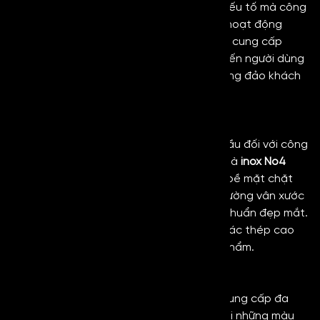
trên thị trường. Uy tín và chất lượng là 2 yếu tố mà công
ty luôn đặt lên hàng đầu trong quá trình hoạt động
phục vụ quý khách hàng. Công ty chuyên cung cấp
những vật liệu
inox cao cấp
, chất lượng đến người dùng
và hiện nay nhận được sự tin tưởng từ đông đảo khách
hàng.
Chất lượng của sản phẩm
Chất lượng sẽ là yếu tố được đặt hàng đầu đối với công
ty. Do đó mọi sản phẩm tại đây, đặc biệt là
inox No4
Black
đều sẽ được kiểm soát chất lượng bề mặt chặt
chẽ trước khi đến tay khách hàng. Các đường vân xước
có độ đồng đều, ổn định, màu sắc đúng chuẩn đẹp mắt.
Đồng thời inox No4 sẽ được làm từ các mác thép cao
cấp, mang đến chất lượng cao cho sản phẩm.
Đa dạng độ dày và màu sắc
Inox xước No4 được Kim Loại Hoàng Gia cung cấp đa
dạng quy cách, độ dày và màu sắc. Ngoài những màu