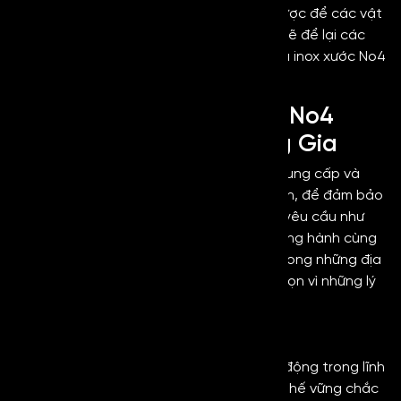
các va chạm mạnh. Tuyệt đối không được để các vật
sắc nhọn cọ xát trực tiếp vào bề mặt sẽ để lại các
vết xước làm mất đi giá trị thẩm mỹ của inox xước No4
đen.
Vì sao nên lựa chọn Inox No4
Black tại Kim Loại Hoàng Gia
Trên thị trường hiện nay có nhiều đơn vị cung cấp và
phân phối inox trang trí cao cấp. Tuy nhiên, để đảm bảo
về chất lượng, độ bền và đạt chuẩn các yêu cầu như
mong muốn, khách hàng cần lựa chọn đồng hành cùng
đơn vị uy tín. Kim Loại Hoàng Gia là một trong những địa
điểm mà khách hàng nên tin tưởng lựa chọn vì những lý
do sau:
Uy tín thương hiệu
Kim Loại Hoàng Gia đã có thời gian hoạt động trong lĩnh
vực kim loại hơn 14 năm và đã có được vị thế vững chắc