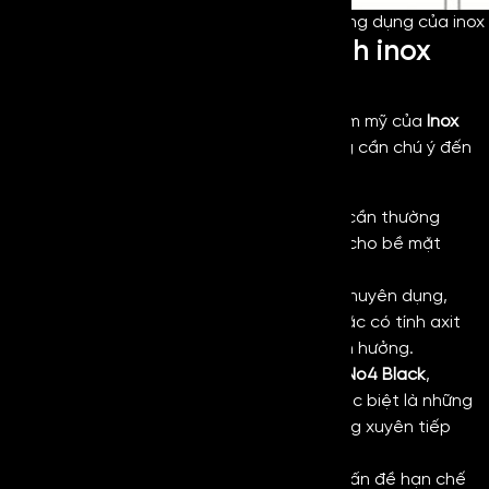
Ứng dụng của inox
Cách bảo quản và vệ sinh inox
xước No4 đen
Nhằm giúp nâng cao độ bền, giữ tính thẩm mỹ của
Inox
No4 Black
lâu dài, trong quá trình sử dụng cần chú ý đến
cách bảo quản và vệ sinh như sau:
Để giữ được tính thẩm mỹ lâu dài, bạn cần thường
xuyên vệ sinh, lau chùi bụi bẩn để giúp cho bề mặt
luôn có độ sáng bóng.
Nên sử dụng những dung dịch vệ sinh chuyên dụng,
không dùng các chất tẩy rửa mạnh hoặc có tính axit
bởi vì chúng sẽ khiến cho bề mặt bị ảnh hưởng.
Sau khi vệ sinh, nên lau lại bề mặt
inox No4 Black
,
không nên để tình trạng nước đọng, đặc biệt là những
khu vực có độ ẩm cao hoặc phải thường xuyên tiếp
xúc với nước.
Trong quá trình sử dụng, hãy chú ý về vấn đề hạn chế