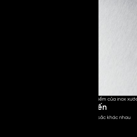
Đặc điểm của inox xướ
Màu sắc inox No4 phổ biến
Inox xước No4 phổ biến với đa dạng màu sắc khác nhau
như sau: