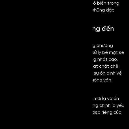
Sở dĩ dòng inox này trở thành lựa chọn phổ biến trong
lĩnh vực inox trang trí hiện nay là nhờ vào những đặc
điểm nổi bật sau:
Bề mặt xước nhuyễn, mịn mang đến
giá trị thẩm mỹ cao
Inox xước No4 Black được hoàn thiện bằng phương
pháp mài, chải. Sau khi trải qua quá trình xử lý bề mặt sẽ
tạo ra những đường xước mịn, có tính đồng nhất cao.
Độ nhuyễn của vân xước sẽ được kiểm soát chặt chẽ
do đó đảm bảo mỗi tấm inox sẽ đạt được sự ổn định về
tính thẩm mỹ, có sự đồng đều giữa các đường vân
xước.
Với đặc điểm này giúp mang lại sự tinh tế, mới lạ và ấn
tượng cho bề mặt
Inox No4 Black
. Đây cũng chính là yếu
tố góp phần tạo nên tính thẩm mỹ và vẻ đẹp riêng của
inox xước No4.