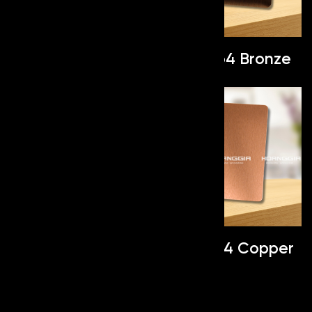
Inox No4 White
Inox No4 Bronze
Inox No4
Inox No4 Copper
Champagne