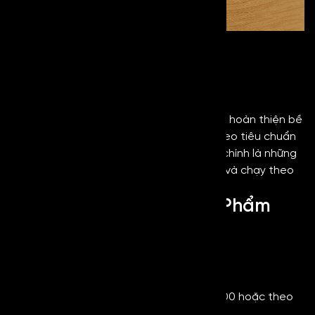
INOX NO4 BLACK
Inox No4
Danh mục sản phẩm:
No4 stainless steel - Inox xước
NO4
được hoàn thiện bề
mặt bằng kỹ thuật đánh xước hiện đại theo tiêu chuẩn
của quốc tế. Đặc điểm của loại inox này chính là những
đường xước nhuyễn mịn, ngắn, đồng đều và chạy theo
một hướng nhất định trên bề mặt.
Thông Số Kỹ Thuật Sản Phẩm
- Xuất xứ: Đài Loan - Hàn Quốc
- Mác thép: 201, 304, 316,....
- Tiêu chuẩn: ASTM/JIS
- Độ dày: 0,5mm - 10mm
- Kích thước: 1219mm x 2438mm, 1219 x 3000 hoặc theo
yêu cầu của khách hàng