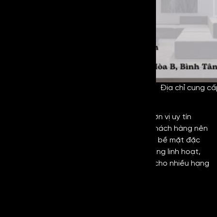
Địa chỉ cung cấ
Lời kết
Kim Loại Hoàng Gia
là một trong những đơn vị uy tín
hàng đầu trong lĩnh vực kim loại mà quý khách hàng nên
tham khảo và lựa chọn để đồng hành. Với bề mặt đặc
trưng, tính thẩm mỹ cao, khả năng ứng dụng linh hoạt,
inox No4 Black
sẽ là sự lựa chọn phù hợp cho nhiều hạng
mục khác nhau.
Thông tin liên hệ:
Tell: 0854 555 548 Ms Đào