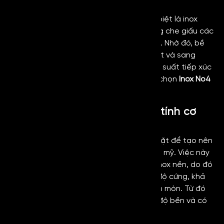
Hạn chế lộ các vết trầy nhỏ
So với các dòng inox thông thường, đặc biệt là inox
gương thì dòng inox no.4 đen có khả năng che giấu các
vết trầy xước nhẹ và dấu vân tay tốt hơn. Nhờ đó, bề
mặt luôn giữ được độ sáng bóng, đẹp mắt và sang
trọng. Đặc biệt, tại những khu vực có tần suất tiếp xúc
cao như thang máy, quầy lễ tân,… thì lựa chọn
Inox No4
Black
sẽ là sự lựa chọn hợp lý.
Độ bền cao, giữ nguyên đặc tính cơ
học của thép không gỉ
Dòng inox No4 đen được đánh xước bề mặt để tạo nên
đặc tính riêng biệt và nâng cao tính thẩm mỹ. Việc này
sẽ không làm thay đổi bản chất vật liệu inox nền, do đó
vẫn giữ nguyên các đặc tính cơ học như độ cứng, khả
năng chịu lực, chống oxy hóa và chống ăn mòn. Từ đó
có thể thấy
Inox No4 Black
vẫn giữ được độ bền và có
thời gian sử dụng lâu dài.