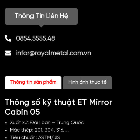
Thông Tin Liên Hệ
0854.5555.48
infor@royalmetal.com.vn
Thông tin sản phẩm
Hình ảnh thực tế
Thông số kỹ thuật ET Mirror
Cabin 05
Xuất xứ: Đài Loan – Trung Quốc
Mác thép: 201, 304, 316,….
Tiêu chuẩn: ASTM/JIS