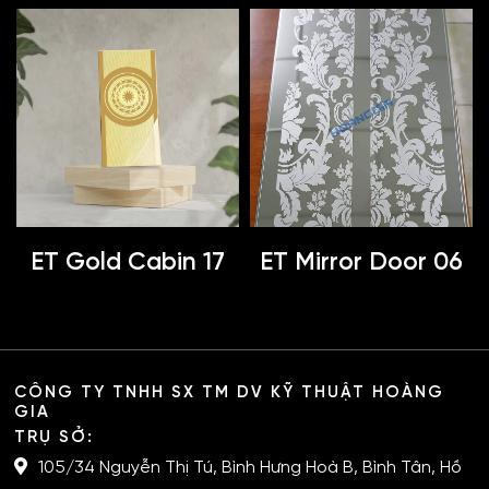
ET Gold Cabin 17
ET Mirror Door 06
CÔNG TY TNHH SX TM DV KỸ THUẬT HOÀNG
GIA
TRỤ SỞ:
105/34 Nguyễn Thị Tú, Bình Hưng Hoà B, Bình Tân, Hồ