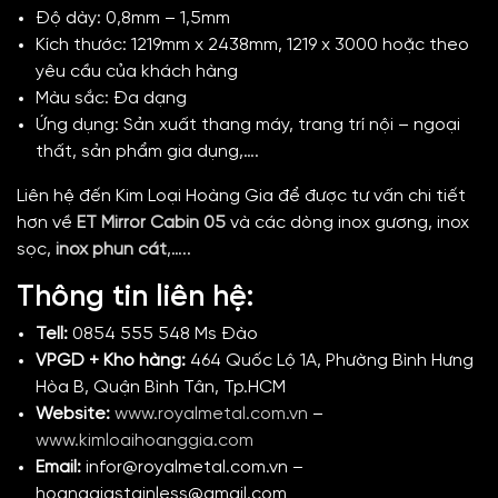
Độ dày: 0,8mm – 1,5mm
Kích thước: 1219mm x 2438mm, 1219 x 3000 hoặc theo
yêu cầu của khách hàng
Màu sắc: Đa dạng
Ứng dụng: Sản xuất thang máy, trang trí nội – ngoại
thất, sản phẩm gia dụng,….
Liên hệ đến Kim Loại Hoàng Gia để được tư vấn chi tiết
hơn về
ET Mirror Cabin 05
và các dòng inox gương,
inox
sọc,
inox phun cát
,…..
Thông tin liên hệ:
Tell:
0854 555 548 Ms Đào
VPGD + Kho hàng:
464 Quốc Lộ 1A, Phường Bình Hưng
Hòa B, Quận Bình Tân, Tp.HCM
Website:
www.royalmetal.com.vn
–
www.kimloaihoanggia.com
Email:
infor@royalmetal.com.vn –
hoanggiastainless@gmail.com