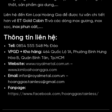
thất, sản phẩm gia dụng,….
Liên hệ đến Kim Loại Hoàng Gia để được tư vấn chi tiết
hơn về
ET Gold Cabin 11
và các dòng inox gương,
inox
sọc,
inox phun cát
,…..
Thông tin liên hệ:
Tell:
0854 555 548 Ms Đào
VPGD + Kho hàng:
464 Quốc Lộ 1A, Phường Bình Hưng
Hòa B, Quận Bình Tân, Tp.HCM
Website:
www.royalmetal.com.vn
–
www.kimloaihoanggia.com
Email:
infor@royalmetal.com.vn –
hoanggiastainless@gmail.com
Fanpage:
https://www.facebook.com/hoanggiastainless/