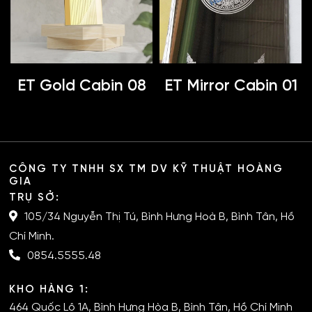
ET Gold Cabin 08
ET Mirror Cabin 01
CÔNG TY TNHH SX TM DV KỸ THUẬT HOÀNG
GIA
TRỤ SỞ:
105/34 Nguyễn Thị Tú, Bình Hưng Hoà B, Bình Tân, Hồ
Chí Minh.
0854.5555.48
KHO HÀNG 1:
464 Quốc Lộ 1A, Bình Hưng Hòa B, Bình Tân, Hồ Chí Minh