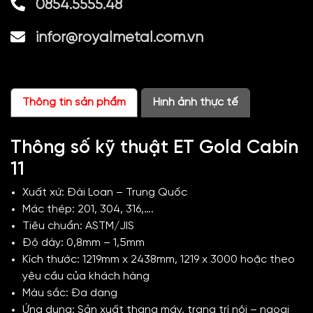
0854.5555.48
infor@royalmetal.com.vn
Thông tin sản phẩm
Hình ảnh thực tế
Thông số kỹ thuật ET Gold Cabin
11
Xuất xứ: Đài Loan – Trung Quốc
Mác thép: 201, 304, 316,….
Tiêu chuẩn: ASTM/JIS
Độ dày: 0,8mm – 1,5mm
Kích thước: 1219mm x 2438mm, 1219 x 3000 hoặc theo
yêu cầu của khách hàng
Màu sắc: Đa dạng
Ứng dụng: Sản xuất thang máy, trang trí nội – ngoại