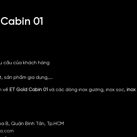
 Cabin 01
êu cầu của khách hàng
t, sản phẩm gia dụng,….
ơn về
ET Gold Cabin 01
và các dòng inox gương,
inox sọc,
inox
òa B, Quận Bình Tân, Tp.HCM
ia.com