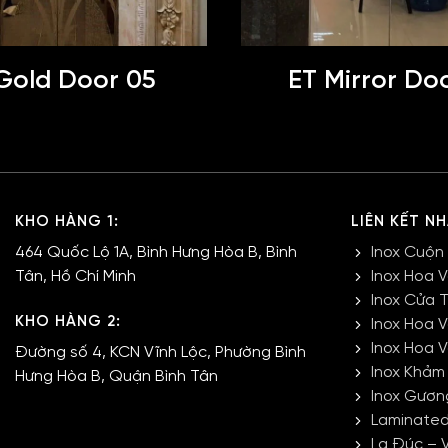
Gold Door 05
ET Mirror Doo
KHO HÀNG 1:
LIÊN KẾT N
464 Quốc Lộ 1A, Bình Hưng Hòa B, Bình
Inox Cuộn
Tân, Hồ Chí Minh
Inox Hoa 
Inox Cửa 
KHO HÀNG 2:
Inox Hoa 
Inox Hoa 
Đường số 4, KCN Vĩnh Lộc, Phường Bình
Inox Khảm
Hưng Hòa B, Quận Bình Tân
Inox Gươn
Laminated
La Đúc – 