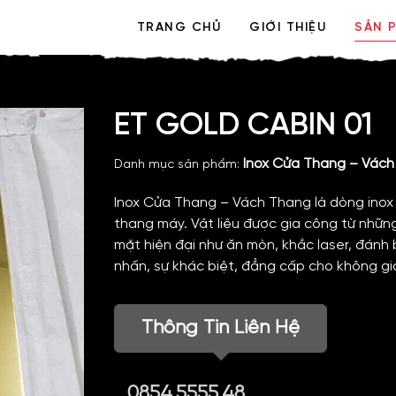
TRANG CHỦ
GIỚI THIỆU
SẢN 
ET GOLD CABIN 01
Inox Cửa Thang – Vác
Danh mục sản phẩm:
Inox Cửa Thang – Vách Thang là dòng inox 
thang máy. Vật liệu được gia công từ những
mặt hiện đại như ăn mòn, khắc laser, đánh
nhấn, sự khác biệt, đẳng cấp cho không g
Thông Tin Liên Hệ
0854.5555.48