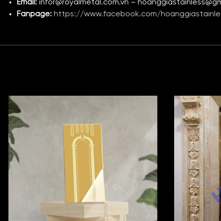
Email:
infor@royalmetal.com.vn – hoanggiastainless@g
Fanpage:
https://www.facebook.com/hoanggiastainle