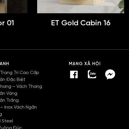
r 01
ET Gold Cabin 16
HANH
MẠNG XÃ HỘI
 Trang Trí Cao Cấp
Văn Đặc Biệt
Thang – Vách Thang
Văn Vàng
Văn Trắng
 – Inox Vách Ngăn
g
 Steel
Vuông Đúc