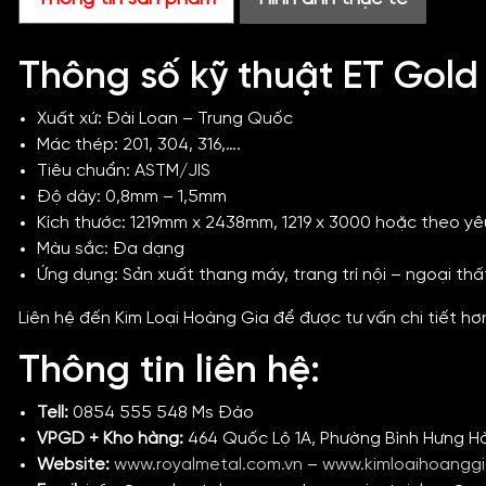
Thông số kỹ thuật ET Gold
Xuất xứ: Đài Loan – Trung Quốc
Mác thép: 201, 304, 316,….
Tiêu chuẩn: ASTM/JIS
Độ dày: 0,8mm – 1,5mm
Kích thước: 1219mm x 2438mm, 1219 x 3000 hoặc theo y
Màu sắc: Đa dạng
Ứng dụng: Sản xuất thang máy, trang trí nội – ngoại thấ
Liên hệ đến Kim Loại Hoàng Gia để được tư vấn chi tiết h
Thông tin liên hệ:
Tell:
0854 555 548 Ms Đào
VPGD + Kho hàng:
464 Quốc Lộ 1A, Phường Bình Hưng H
Website:
www.royalmetal.com.vn
–
www.kimloaihoangg