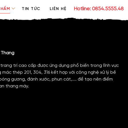
Hotline: 0854.5555.48
PHẨM
TIN TỨC
LIÊN HỆ
h Thang
trang trí cao cấp được ứng dụng phổ biến trong lĩnh vực
 mác thép 201, 304, 316 kết hợp với công nghệ xử lý bề
 bóng gương, đánh xước, phun cát,.... để tạo nên điểm
ian thang máy.