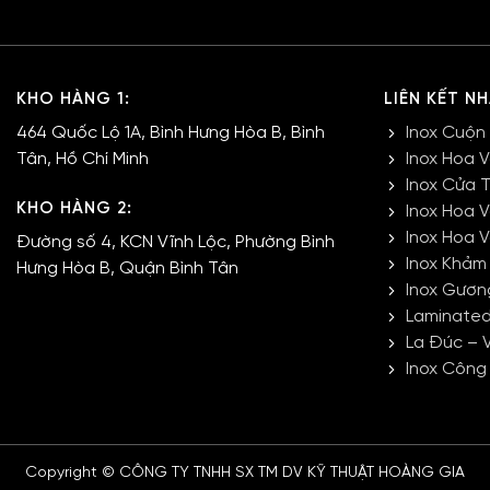
KHO HÀNG 1:
LIÊN KẾT N
464 Quốc Lộ 1A, Bình Hưng Hòa B, Bình
Inox Cuộn
Tân, Hồ Chí Minh
Inox Hoa 
Inox Cửa 
KHO HÀNG 2:
Inox Hoa 
Inox Hoa 
Đường số 4, KCN Vĩnh Lộc, Phường Bình
Inox Khảm
Hưng Hòa B, Quận Bình Tân
Inox Gươn
Laminated
La Đúc – 
Inox Công
Copyright © CÔNG TY TNHH SX TM DV KỸ THUẬT HOÀNG GIA