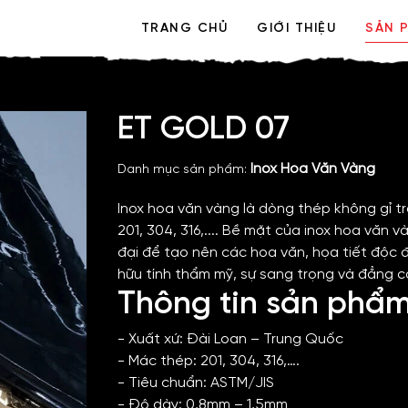
TRANG CHỦ
GIỚI THIỆU
SẢN 
ET GOLD 07
Inox Hoa Văn Vàng
Danh mục sản phẩm:
Inox hoa văn vàng là dòng thép không gỉ t
201, 304, 316,.... Bề mặt của inox hoa vă
đại để tạo nên các hoa văn, họa tiết độc đ
hữu tính thẩm mỹ, sự sang trọng và đẳng c
Thông tin sản phẩ
- Xuất xứ: Đài Loan – Trung Quốc
- Mác thép: 201, 304, 316,….
- Tiêu chuẩn: ASTM/JIS
- Độ dày: 0,8mm – 1,5mm