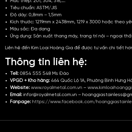
Mác thép: 201, 304, 316,….
Tiêu chuẩn: ASTM/JIS
Độ dày: 0,8mm – 1,5mm
Kích thước: 1219mm x 2438mm, 1219 x 3000 hoặc theo y
Màu sắc: Đa dạng
Ứng dụng: Sản xuất thang máy, trang trí nội – ngoại thấ
Liên hệ đến Kim Loại Hoàng Gia để được tư vấn chi tiết hơ
Thông tin liên hệ:
Tell:
0854 555 548 Ms Đào
VPGD + Kho hàng:
464 Quốc Lộ 1A, Phường Bình Hưng H
Website:
www.royalmetal.com.vn
–
www.kimloaihoangg
Email:
infor@royalmetal.com.vn – hoanggiastainless@g
Fanpage:
https://www.facebook.com/hoanggiastainle