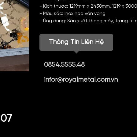
- Kích thước: 1219mm x 2438mm, 1219 x 30
- Màu sắc: Inox hoa văn vàng
- Ứng dụng: Sản xuất thang máy, trang trí 
Thông Tin Liên Hệ
0854.5555.48
infor@royalmetal.com.vn
 07