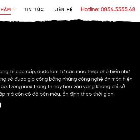
Hotline: 0854.5555.48
PHẨM
TIN TỨC
LIÊN HỆ
rang trí cao cấp, được làm từ các mác thép phổ biến như
n vàng sẽ được gia công bằng những công nghệ ăn mòn hiện
áo. Dòng inox trang trí này hoa văn vàng không chỉ sở
ấp mà còn có độ bền màu, ổn định theo thời gian.
m