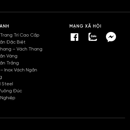
HANH
MẠNG XÃ HỘI
 Trang Trí Cao Cấp
Văn Đặc Biệt
Thang – Vách Thang
Văn Vàng
Văn Trắng
 – Inox Vách Ngăn
g
 Steel
Vuông Đúc
 Nghiệp