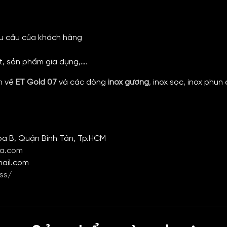
êu cầu của khách hàng
t, sản phẩm gia dụng,….
n về
ET Gold 07
và các dòng
inox gương
, inox sọc, inox phun 
òa B, Quận Bình Tân, Tp.HCM
ia.com
mail.com
ss/